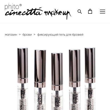
магазин
>
брови
>
фиксирующий гель для бровей